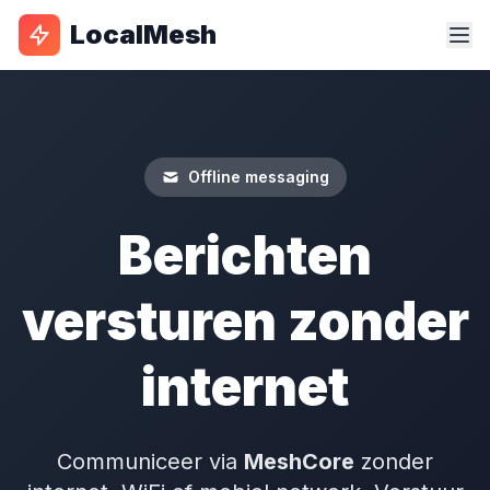
LocalMesh
Offline messaging
Berichten
versturen zonder
internet
Communiceer via
MeshCore
zonder