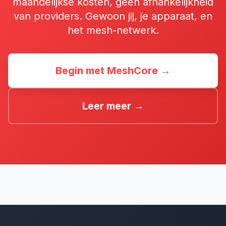
maandelijkse kosten, geen afhankelijkheid
van providers. Gewoon jij, je apparaat, en
het mesh-netwerk.
Begin met MeshCore →
Leer meer →