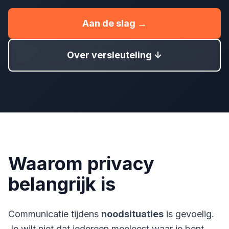
Aan de slag →
Over versleuteling ↓
Waarom privacy
belangrijk is
Communicatie tijdens
noodsituaties
is gevoelig.
Je wilt niet dat iedereen meeleest waar je bent,