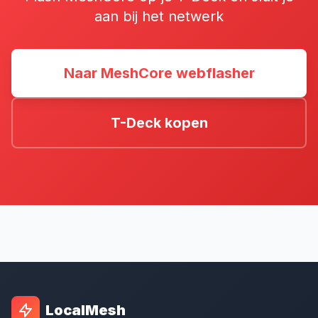
aan bij het netwerk
Naar MeshCore webflasher
T-Deck kopen
LocalMesh