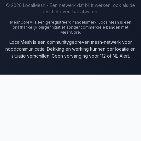
© 2026 LocalMesh - Een netwerk dat blijft werken, ook als de
rest het even laat afweten.
MeshCore® is een geregistreerd handelsmerk. LocalMesh is een
onafhankelijk burgerinitiatief zonder commerciële banden met
MeshCore.
LocalMesh is een communitygedreven mesh-netwerk voor
noodcommunicatie. Dekking en werking kunnen per locatie en
situatie verschillen. Geen vervanging voor 112 of NL-Alert.