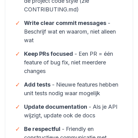
de project code style (zie
CONTRIBUTING.md)
✓
Write clear commit messages
-
Beschrijf wat en waarom, niet alleen
wat
✓
Keep PRs focused
- Een PR = één
feature of bug fix, niet meerdere
changes
✓
Add tests
- Nieuwe features hebben
unit tests nodig waar mogelijk
✓
Update documentation
- Als je API
wijzigt, update ook de docs
✓
Be respectful
- Friendly en
constructieve communicatie met