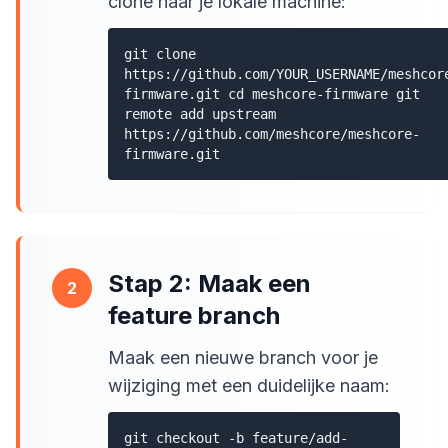
clone naar je lokale machine:
git clone
https://github.com/YOUR_USERNAME/meshcor
firmware.git cd meshcore-firmware git
remote add upstream
https://github.com/meshcore/meshcore-
firmware.git
Stap 2: Maak een
2
feature branch
Maak een nieuwe branch voor je
wijziging met een duidelijke naam:
git checkout -b feature/add-