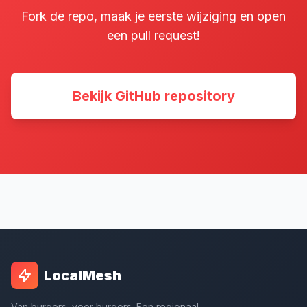
Fork de repo, maak je eerste wijziging en open
een pull request!
Bekijk GitHub repository
LocalMesh
Van burgers, voor burgers. Een regionaal