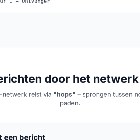
ur C → Ontvanger
richten door het netwerk
-netwerk reist via
"hops"
– sprongen tussen no
paden.
rt een bericht