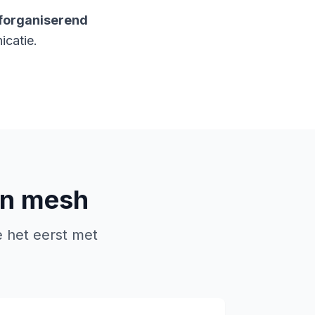
forganiserend
icatie.
 en mesh
 het eerst met