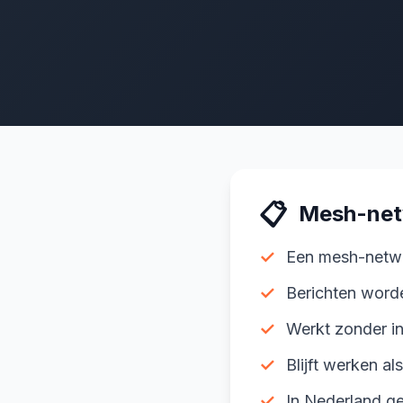
📋
Mesh-netw
✓
Een mesh-netwer
✓
Berichten word
✓
Werkt zonder in
✓
Blijft werken al
✓
In Nederland g