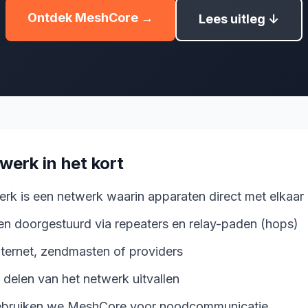
Ontdek MeshCore →
Lees uitleg ↓
erk in het kort
k is een netwerk waarin apparaten direct met elkaar
en doorgestuurd via repeaters en relay-paden (hops)
ternet, zendmasten of providers
s delen van het netwerk uitvallen
ebruiken we MeshCore voor noodcommunicatie