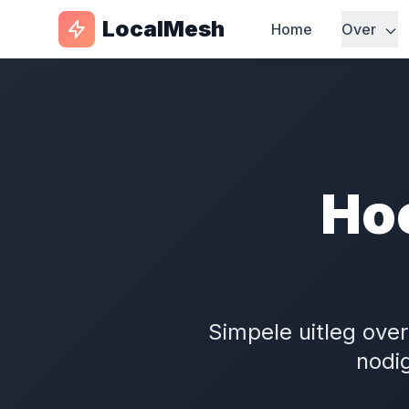
LocalMesh
Home
Over
Ho
Simpele uitleg ove
nodi