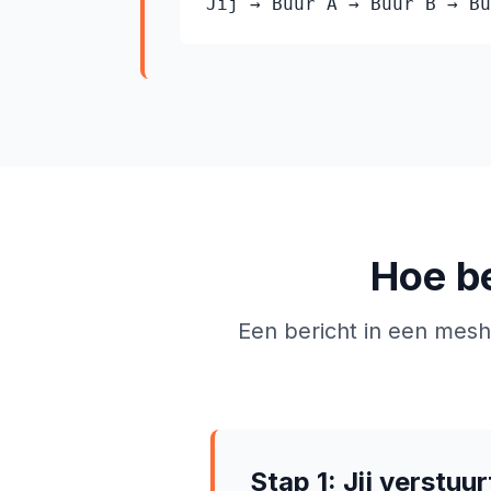
Jij → Buur A → Buur B → Bu
Hoe be
Een bericht in een mesh
Stap 1: Jij verstuu