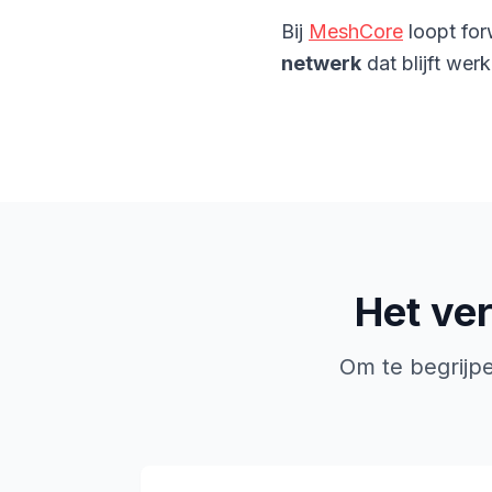
Bij
MeshCore
loopt for
netwerk
dat blijft wer
Het ver
Om te begrijp