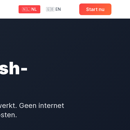
Start nu
🇳🇱 NL
🇬🇧 EN
sh-
erkt. Geen internet
sten.