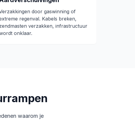
Aardverschuivingen
Verzakkingen door gaswinning of
extreme regenval. Kabels breken,
zendmasten verzakken, infrastructuur
wordt onklaar.
uurrampen
e redenen waarom je