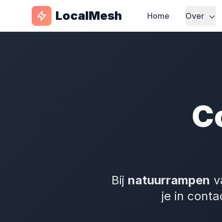
LocalMesh
Home
Over
C
Bij
natuurrampen
va
je in cont