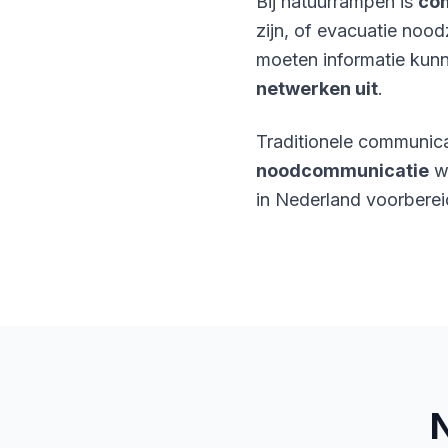
Bij natuurrampen is
co
zijn, of evacuatie noo
moeten informatie kunn
netwerken uit
.
Traditionele communica
noodcommunicatie
we
in Nederland voorberei