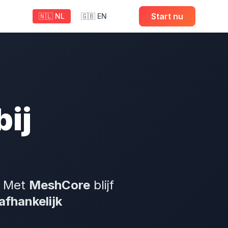
Start nu
🇳🇱 NL
🇬🇧 EN
ij
t. Met
MeshCore
blijf
afhankelijk