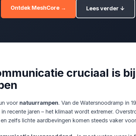
Ontdek MeshCore →
Lees verder ↓
municatie cruciaal is bij
pen
uun voor
natuurrampen
. Van de Watersnoodramp in 19
in recente jaren – het klimaat wordt extremer. Overst
, en zelfs lichte aardbevingen komen steeds vaker voor