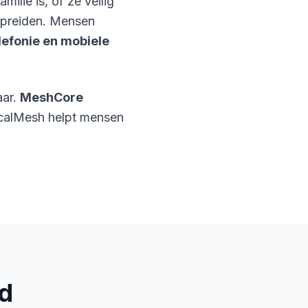
milie is, of ze veilig
spreiden. Mensen
elefonie en mobiele
aar.
MeshCore
ocalMesh helpt mensen
d