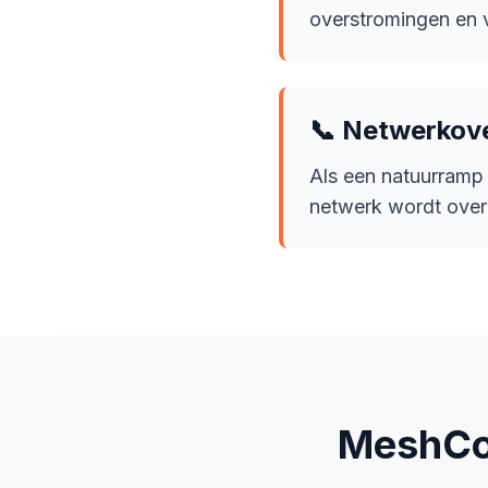
overstromingen en v
📞 Netwerkove
Als een natuurramp 
netwerk wordt overb
MeshCor