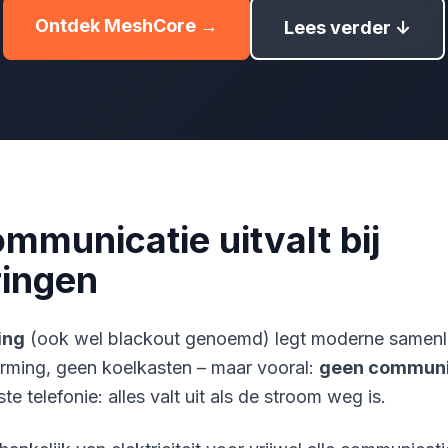
Ontdek MeshCore →
Lees verder ↓
municatie uitvalt bij
ringen
ing
(ook wel blackout genoemd) legt moderne samenle
arming, geen koelkasten – maar vooral:
geen communi
te telefonie: alles valt uit als de stroom weg is.