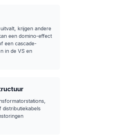
uitvalt, krijgen andere
 kan een domino-effect
of een cascade-
en in de VS en
tructuur
nsformatorstations,
distributiekabels
mstoringen