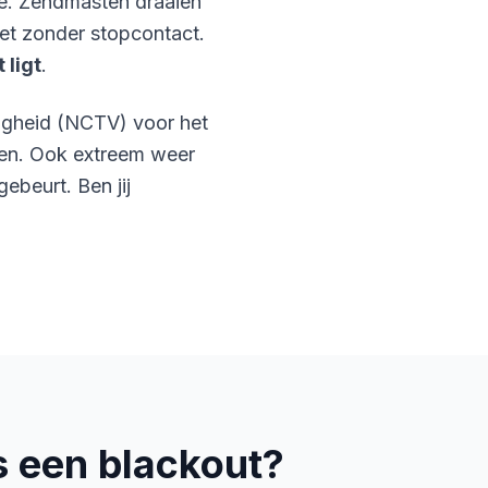
tie. Zendmasten draaien
iet zonder stopcontact.
 ligt
.
ligheid (NCTV) voor het
ken. Ook extreem weer
gebeurt. Ben jij
s een blackout?