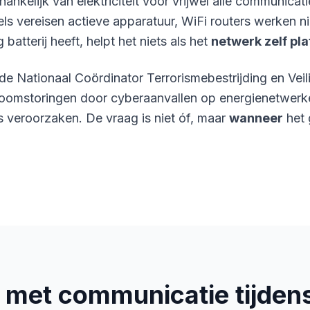
hankelijk van elektriciteit voor vrijwel alle communica
els vereisen actieve apparatuur, WiFi routers werken n
 batterij heeft, helpt het niets als het
netwerk zelf plat
 Nationaal Coördinator Terrorismebestrijding en Vei
troomstoringen door cyberaanvallen op energienetwer
s veroorzaken. De vraag is niet óf, maar
wanneer
het 
 met communicatie tijden