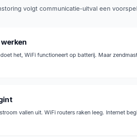
mstoring volgt communicatie-uitval een voorspe
te werken
oet het, WiFi functioneert op batterij. Maar zendmas
gint
room vallen uit. WiFi routers raken leeg. Internet beg