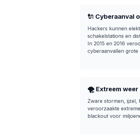
🔌 Cyberaanval o
Hackers kunnen elektri
schakelstations en dis
In 2015 en 2016 vero
cyberaanvallen grote 
🌪️ Extreem weer
Zware stormen, ijzel, 
veroorzaakte extrem
blackout voor miljoe