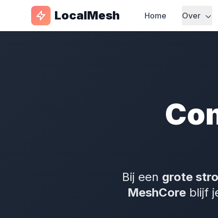
LocalMesh
Home
Over
Com
Bij een
grote str
MeshCore
blijf 