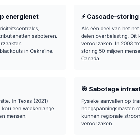
p energienet
⚡ Cascade-storing
citeitscentrales,
Als één deel van het net 
tributienetten saboteren.
delen overbelasting. Dit
orzaakten
veroorzaken. In 2003 tr
blackouts in Oekraïne.
storing 50 miljoen mens
Canada.
🎯 Sabotage infras
hitte. In Texas (2021)
Fysieke aanvallen op tra
e kou een weekenlange
hoogspanningsmasten of 
nen mensen.
kunnen regionale stroo
veroorzaken.