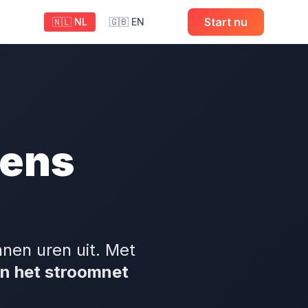
Start nu
🇳🇱 NL
🇬🇧 EN
dens
nen uren uit. Met
an het stroomnet