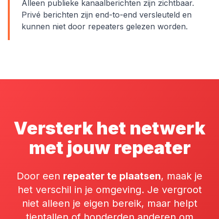
Alleen publieke kanaalberichten zijn zichtbaar.
Privé berichten zijn end-to-end versleuteld en
kunnen niet door repeaters gelezen worden.
Versterk het netwerk
met jouw repeater
Door een
repeater te plaatsen
, maak je
het verschil in je omgeving. Je vergroot
niet alleen je eigen bereik, maar helpt
tientallen of honderden anderen om