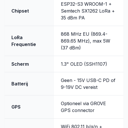
ESP32-S3 WROOM-1 +
Chipset
Semtech SX1262 LoRa +
35 dBm PA
868 MHz EU (869.4-
LoRa
869.65 MHz), max 5W
Frequentie
(37 dBm)
Scherm
1.3" OLED (SSH1107)
Geen - 15V USB-C PD of
Batterij
9-19V DC vereist
Optioneel via GROVE
GPS
GPS connector
WiFi 802.11 b/g/n +